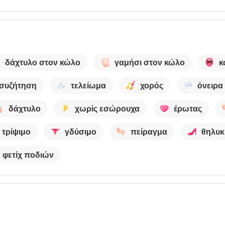
δάχτυλο στον κώλο
γαμήσι στον κώλο
κ
συζήτηση
τελείωμα
χορός
όνειρα
δάχτυλο
χωρίς εσώρουχα
έρωτας
τρίψιμο
γδύσιμο
πείραγμα
θηλυκ
φετίχ ποδιών