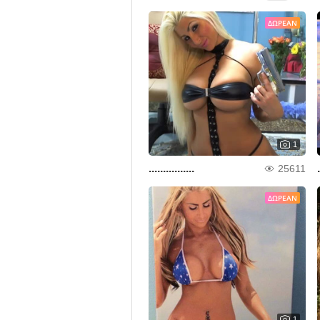
ΔΩΡΕΆΝ
1
................
.
25611
ΔΩΡΕΆΝ
1