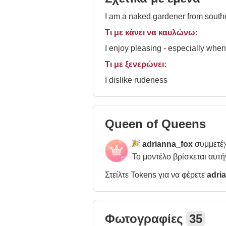
I am a naked gardener from sout
Τι με κάνει να καυλώνω:
I enjoy pleasing - especially when
Τι με ξενερώνει:
I dislike rudeness
Queen of Queens
adrianna_fox
συμμετέχ
Το μοντέλο βρίσκεται αυτή
Στείλτε Tokens για να φέρετε
adri
Φωτογραφίες
35