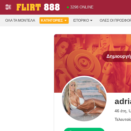
3298 ONLINE
ΌΛΑ ΤΑ ΜΟΝΤΈΛΑ
ΚΑΤΗΓΟΡΊΕΣ
ΙΣΤΟΡΙΚΌ
ΟΛΕΣ ΟΙ ΠΡΟΣΦΟ
Δημιουργήσ
adr
46 έτη, 
Τελευταί