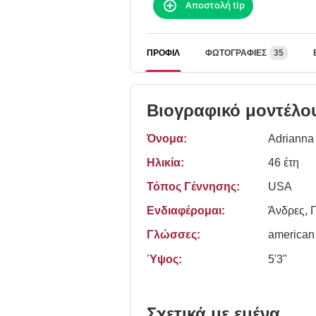
Αποστολή tip
ΠΡΟΦΊΛ
ΦΩΤΟΓΡΑΦΊΕΣ
35
Βιογραφικό μοντέλο
Όνομα:
Adrianna
Ηλικία:
46 έτη
Τόπος Γέννησης:
USA
Ενδιαφέρομαι:
Άνδρες, Γ
Γλώσσες:
american
Ύψος:
5'3"
Σχετικά με εμένα