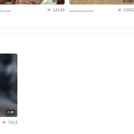
.........
....................
14149
1340
2:28
7013