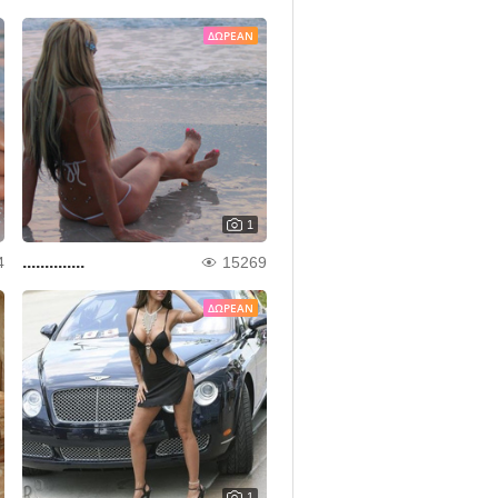
ΔΩΡΕΆΝ
1
..............
4
15269
ΔΩΡΕΆΝ
1