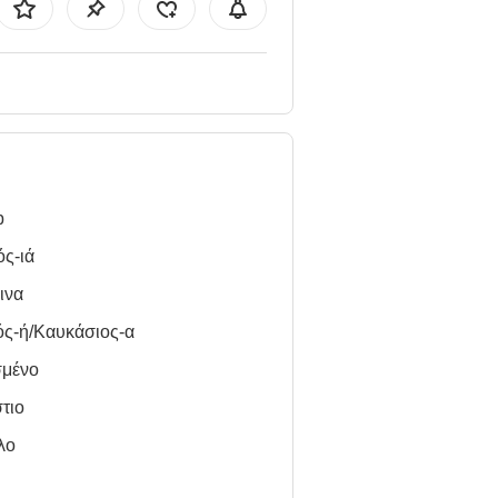
b
ς-ιά
ινα
ός-ή/Καυκάσιος-α
σμένο
τιο
λο