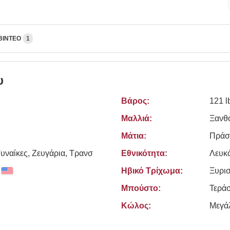
ΒΊΝΤΕΟ
1
υ
Βάρος:
121 l
Μαλλιά:
Ξανθό
Μάτια:
Πράσ
υναίκες, Zευγάρια, Τρανσ
Εθνικότητα:
Λευκ
Ηβικό Τρίχωμα:
Ξυρι
Μπούστο:
Τεράσ
Κώλος:
Μεγά