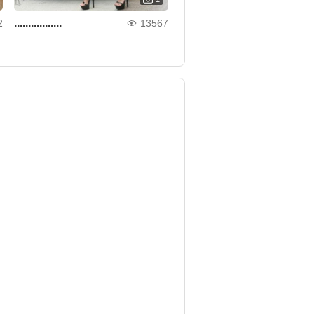
.................
2
13567