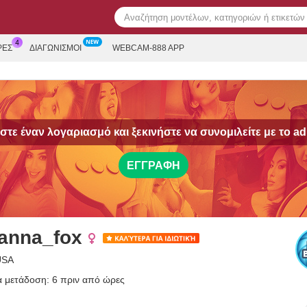
ΡΕΣ
ΔΙΑΓΩΝΙΣΜΟΊ
WEBCAM-888 APP
τε έναν λογαριασμό και ξεκινήστε να συνομιλείτε με το
ad
ΕΓΓΡΑΦΉ
ianna_fox
USA
α μετάδοση: 6 πριν από ώρες