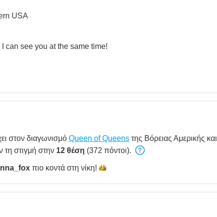
hern USA
 I can see you at the same time!
ει στον διαγωνισμό
Queen of Queens
της Βόρειας Αμερικής και
ν τη στιγμή στην
12 θέση
(372 πόντοι).
anna_fox
πιο κοντά στη
νίκη!